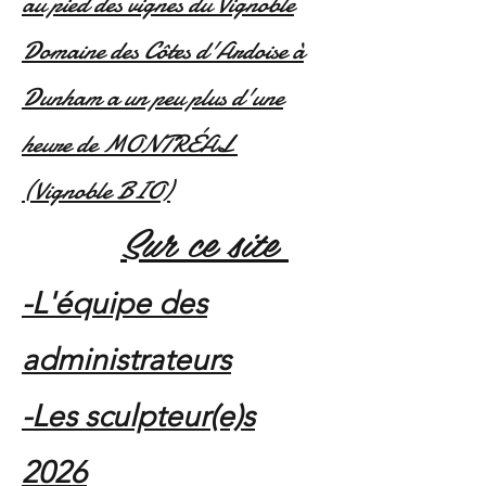
au pied des vignes du Vignoble
Domaine des Côtes d'Ardoise à
Dunham a un peu plus d'une
heure de MONTRÉAL
(Vignoble BIO)
Sur ce site
​
-L'équipe des
administrateurs
-Les sculpteur(e)s
2026